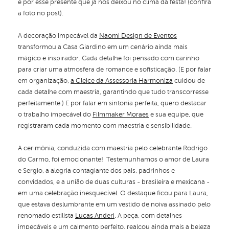
e por esse presente que já nos deixou no clima da festa! (confira
a foto no post).
A decoração impecável da
Naomi Design de Eventos
transformou a Casa Giardino em um cenário ainda mais
mágico e inspirador. Cada detalhe foi pensado com carinho
para criar uma atmosfera de romance e sofisticação. (E por falar
em organização,
a Gleice da Assessoria Harmoniza
cuidou de
cada detalhe com maestria, garantindo que tudo transcorresse
perfeitamente.) E por falar em sintonia perfeita, quero destacar
o trabalho impecável do
Filmmaker Moraes
e sua equipe, que
registraram cada momento com maestria e sensibilidade.
A cerimônia, conduzida com maestria pelo celebrante Rodrigo
do Carmo, foi emocionante! Testemunhamos o amor de Laura
e Sergio, a alegria contagiante dos pais, padrinhos e
convidados, e a união de duas culturas - brasileira e mexicana -
em uma celebração inesquecível. O destaque ficou para Laura,
que estava deslumbrante em um vestido de noiva assinado pelo
renomado estilista
Lucas Anderi
. A peça, com detalhes
impecáveis e um caimento perfeito, realçou ainda mais a beleza