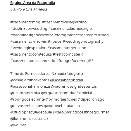
Equipe Área da Fotografia
Danilo e Cris Almeida
#casamentomogi #casamentocasagiardino
#destinationwedding #casamentolauraesergio
#naomidesigndeeventos #fotografodecasamento #mogi
#casamento #noivas #noivos #weddingphotography
#weddinginspiration #casamentomexicano
#casamentocomtequila #festacombateria
#casamentodescontraido #fotografoemmogi**
Time de Fornecedores: @areadafotografia
@casagiardinoeventos
@lucasanderibridal
@assessoriaharmoniza
@naomi_designdeeventos
@ricardotomioka @orquestrasomtriunfal.oficial
@rodrigocelebrante @by.moraesfilmes @djpedrohiago
@fervosambashow @coquetel_botanico
@studiopriscylladepaula @carolmariadocesfinosgourmet
@ilumine_luzessencia
@wduran