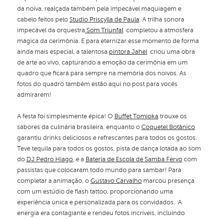
da noiva, realçada também pela impecável maquiagem e
cabelo feitos pelo
Studio Priscylla de Paula
. A trilha sonora
impecável da orquestra
Som Triunfal
completou a atmosfera
mágica da cerimônia. E para eternizar esse momento de forma
ainda mais especial, a talentosa
pintora Jahel
criou uma obra
de arte ao vivo, capturando a emoção da cerimônia em um
quadro que ficará para sempre na memória dos noivos. As
fotos do quadro também estão aqui no post para vocês
admirarem!
A festa foi simplesmente épica! O
Buffet Tomioka
trouxe os
sabores da culinária brasileira, enquanto o
Coquetel Botânico
garantiu drinks deliciosos e refrescantes para todos os gostos.
Teve tequila para todos os gostos, pista de dança lotada ao som
do
DJ Pedro Hiago
, e a
Bateria de Escola de Samba Fervo
com
passistas que colocaram todo mundo para sambar! Para
completar a animação, o
Gustavo Carvalho
marcou presença
com um estúdio de flash tattoo, proporcionando uma
experiência única e personalizada para os convidados. A
energia era contagiante e rendeu fotos incríveis, incluindo