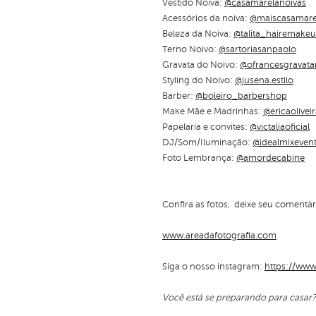
Vestido Noiva:
@casamarelanoivas
Acessórios da noiva:
@maiscasamare
Beleza da Noiva:
@talita_hairemake
Terno Noivo:
@sartoriasanpaolo
Gravata do Noivo:
@ofrancesgravata
Styling do Noivo:
@jusena.estilo
Barber:
@boleiro_barbershop
Make Mãe e Madrinhas:
@ericaolive
Papelaria e convites:
@victaliaoficial
DJ/Som/Iluminação:
@idealmixeven
Foto Lembrança:
@amordecabine
Confira as fotos, deixe seu comentá
www.areadafotografia.com
Siga o nosso instagram:
https://www
Você está se preparando para casar