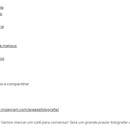
la
up
ria
ira.makeup
tos
rio e compartilhe!
.instagram.com/areadafotografia/
? Vamos marcar um café para conversar! Será um grande prazer fotografar