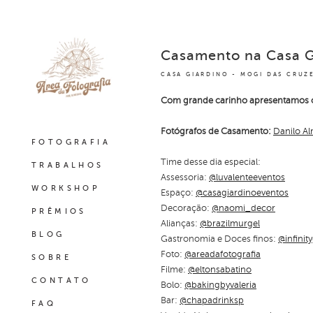
Casamento na Casa Gi
CASA GIARDINO - MOGI DAS CRUZE
Com grande carinho apresentamos o 
Fotógrafos de Casamento:
Danilo A
FOTOGRAFIA
Time desse dia especial:
TRABALHOS
Assessoria:
@luvalenteeventos
WORKSHOP
Espaço:
@casagiardinoeventos
Decoração:
@naomi_decor
PRÊMIOS
Alianças:
@brazilmurgel
BLOG
Gastronomia e Doces finos:
@infinit
Foto:
@areadafotografia
SOBRE
Filme:
@eltonsabatino
CONTATO
Bolo:
@bakingbyvaleria
Bar:
@chapadrinksp
FAQ