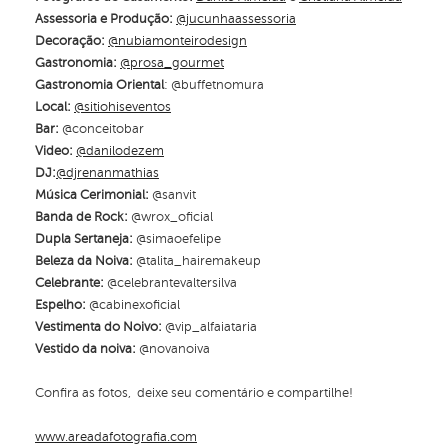
Assessoria e Produção:
@jucunhaassessoria
Decoração:
@nubiamonteirodesign
Gastronomia
:
@prosa_gourmet
Gastronomia Oriental
: @buffetnomura
Local:
@sitiohiseventos
Bar:
@conceitobar
Video:
@danilodezem
DJ:
@djrenanmathias
Música Cerimonial:
@sanvit
Banda de Rock:
@wrox_oficial
Dupla Sertaneja:
@simaoefelipe
Beleza da Noiva:
@talita_hairemakeup
Celebrante:
@celebrantevaltersilva
Espelho:
@cabinexoficial
Vestimenta do Noivo:
@vip_alfaiataria
Vestido da noiva:
@novanoiva
Confira as fotos, deixe seu comentário e compartilhe!
www.areadafotografia.com