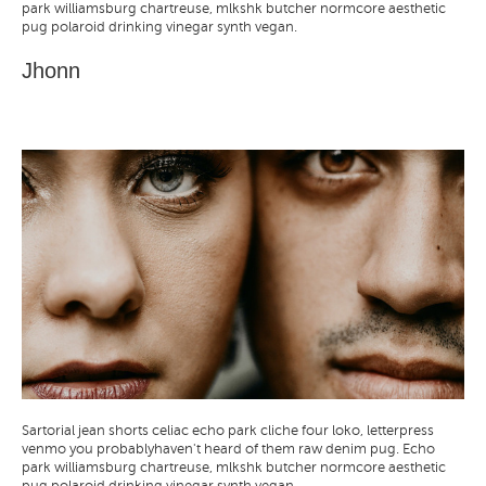
park williamsburg chartreuse, mlkshk butcher normcore aesthetic
pug
polaroid drinking vinegar synth vegan.
Jhonn
Sartorial jean shorts celiac echo park cliche four loko,
letterpress
venmo you probablyhaven't heard of them raw denim pug.
Echo
park williamsburg chartreuse, mlkshk butcher normcore aesthetic
pug
polaroid drinking vinegar synth vegan.