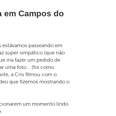
a em Campos do
ris estávamos passeando em
az super simpático (que não
e iria fazer um pedido de
r uma foto... (foi como
ite, a Cris filmou com o
 vídeo que fizemos mostrando o
!
orcionarem um momento lindo
.