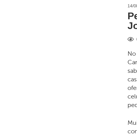
14/0
P
J
No 
Cam
sab
cas
ofe
cel
ped
Mui
com