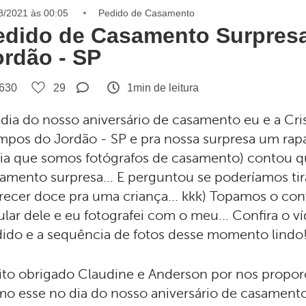
8/2021 às 00:05
Pedido de Casamento
edido de Casamento Surpres
ordão - SP
630
29
1min de leitura
dia do nosso aniversário de casamento eu e a C
pos do Jordão - SP e pra nossa surpresa um rap
ia que somos fotógrafos de casamento) contou qu
amento surpresa... E perguntou se poderíamos tira
recer doce pra uma criança... kkk) Topamos o conv
ular dele e eu fotografei com o meu... Confira o
ido e a sequência de fotos desse momento lindo
to obrigado Claudine e Anderson por nos prop
o esse no dia do nosso aniversário de casamento