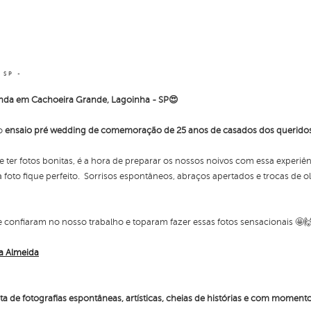
 SP
inda em Cachoeira Grande, Lagoinha - SP😍
 o
ensaio pré wedding de comemoração de 25 anos de casados dos queridos 
e ter fotos bonitas, é a hora de preparar os nossos noivos com essa experi
to fique perfeito. Sorrisos espontâneos, abraços apertados e trocas de o
e confiaram no nosso trabalho e toparam fazer essas fotos sensacionais 🤩
na Almeida
a de fotografias espontâneas, artísticas, cheias de histórias e com momento