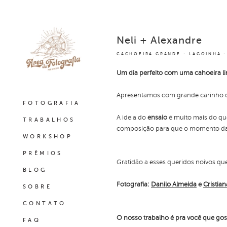
Neli + Alexandre
CACHOEIRA GRANDE - LAGOINHA -
Um dia perfeito com uma cahoeira l
Apresentamos com grande carinho
FOTOGRAFIA
A ideia do
ensaio
é muito mais do qu
TRABALHOS
composição para que o momento da fo
WORKSHOP
PRÊMIOS
Gratidão a esses queridos noivos qu
BLOG
Fotografia:
Danilo Almeida
e
Cristia
SOBRE
CONTATO
O nosso trabalho é pra você que gost
FAQ