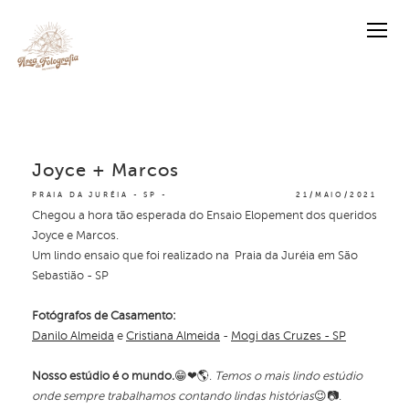
Joyce + Marcos
PRAIA DA JURÉIA - SP
21/MAIO/2021
Chegou a hora tão esperada do Ensaio Elopement dos queridos
Joyce e Marcos.
Um lindo ensaio que foi realizado na Praia da Juréia em São
Sebastião - SP
Fotógrafos de Casamento:
Danilo Almeida
e
Cristiana Almeida
-
Mogi das Cruzes - SP
Nosso estúdio é o mundo.
😁❤🌎.
T
emos o mais lindo estúdio
onde sempre trabalhamos contando lindas histórias
😉📷.