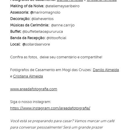
Making of da Noiva:
@ateliemaysaribeiro
Assessoria: @
mariromagnolo
Decoração:
@liaheventos
Músicas da Cerimônia:
@anne.carrijo
Buffet:
@buffetleitaoapururuca
Banda da Recepção:
@tittooficial
Local: @
sollardaarvore
Confira as fotos, deixe seu comentário e compartilhe!
Fotógrafos de Casamento em Mogi das Cruzes:
Danilo Almeida
e
Cristiana Almeida
www.areadafotografia.com
Siga o nosso instagram:
https://www.instagram.com/areadafotografia/
Você está se preparando para casar? Vamos marcar um café
para conversar pessoalmente! Será um grande prazer