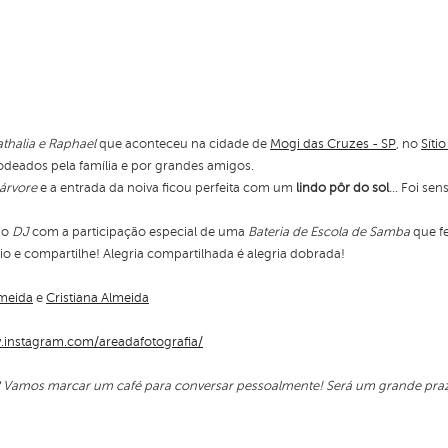
P
thalia e Raphael
que aconteceu na cidade de
Mogi das Cruzes - SP
, no
Síti
rodeados pela família e por grandes amigos.
 árvore
e a entrada da noiva ficou perfeita com um
lindo pôr do sol
... Foi se
do
DJ
com a participação especial de uma
Bateria de Escola de Samba
que f
io e compartilhe! Alegria compartilhada é alegria dobrada!
lmeida
e
Cristiana Almeida
.instagram.com/areadafotografia/
? Vamos marcar um café para conversar pessoalmente! Será um grande praz