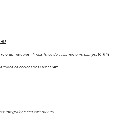
o HIS
.
nsacional, renderam
lindas fotos de casamento no campo
,
foi um
ez todos os convidados sambarem.
er fotografar o seu casamento!