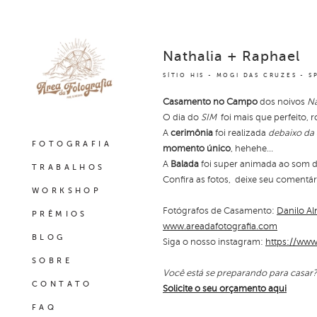
Nathalia + Raphael
SÍTIO HIS - MOGI DAS CRUZES - S
Casamento no Campo
dos noivos
Na
O dia do
SIM
foi mais que perfeito, 
A
cerimônia
foi realizada
debaixo da
FOTOGRAFIA
momento único
, hehehe...
A
Balada
foi super animada ao som 
TRABALHOS
Confira as fotos, deixe seu comentár
WORKSHOP
Fotógrafos de Casamento:
Danilo A
PRÊMIOS
www.areadafotografia.com
BLOG
Siga o nosso instagram:
https://www
SOBRE
Você está se preparando para casar
CONTATO
Solicite o seu orçamento aqui
FAQ