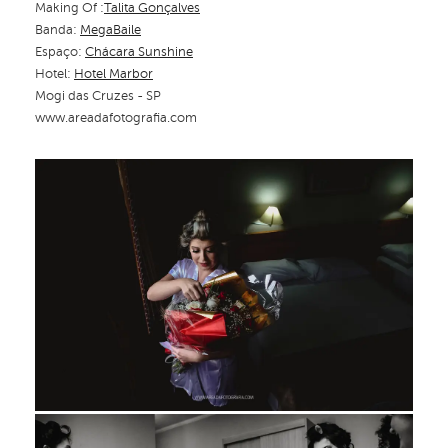
Making Of :
Talita Gonçalves
Banda:
MegaBaile
Espaço:
Chácara Sunshine
Hotel:
Hotel Marbor
Mogi das Cruzes - SP
www.areadafotografia.com