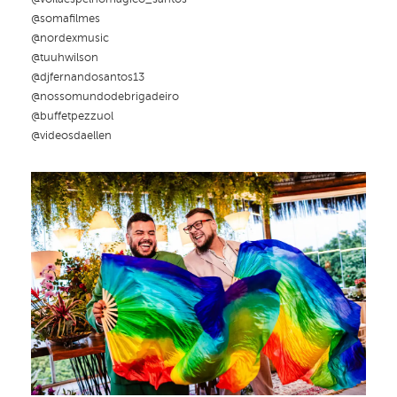
@somafilmes
@nordexmusic
@tuuhwilson
@djfernandosantos13
@nossomundodebrigadeiro
@buffetpezzuol
@videosdaellen