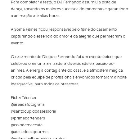
Para completar a festa, o DJ Fernando assumiu a pista de
dança, tocando os maiores sucessos do momento e garantindo
a animação até altas horas.
A Soma Filmes ficou responsável pelo filme do casamento
capturando a essência do amor e da alegria que permearam o
evento.
O casamento de Diego e Fernando foi um evento épico, que
celebrou o amor, a amizade, a diversidade e a paixão por
animes. A energia contagiante do casal e a atmosfera mágica
criada pela equipe de profissionais envolvidos tornaram a noite
inesquecível para todos os presentes.
Ficha Técnica:
@areadafotografia
@santocupidoassessoria
@primebartenders
@colodemaecafe
@ateliedolcigourmet
@voilaespelhomagico_santos