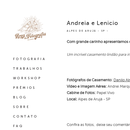
Andreia e Lenicio
ALPES DE ARUJÁ - SP
Com grande carinho apresentamos o
Um incrível casamento lindão para in
FOTOGRAFIA
TRABALHOS
WORKSHOP
Fotógrafos de Casamento:
Danilo A
Vídeo e Imagem Aérea:
Andrei Marq
PRÊMIOS
Cabine de Fotos:
Papel Vivo
BLOG
Local:
Alpes de Arujá - SP
SOBRE
CONTATO
Confira as fotos, deixe seu comentá
FAQ