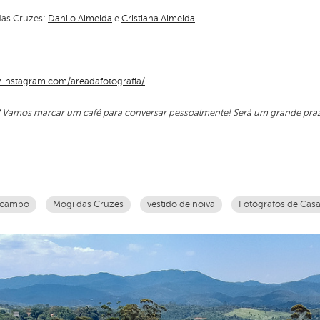
das Cruzes:
Danilo Almeida
e
Cristiana Almeida
.instagram.com/areadafotografia/
? Vamos marcar um café para conversar pessoalmente! Será um grande praz
 campo
Mogi das Cruzes
vestido de noiva
Fotógrafos de Cas